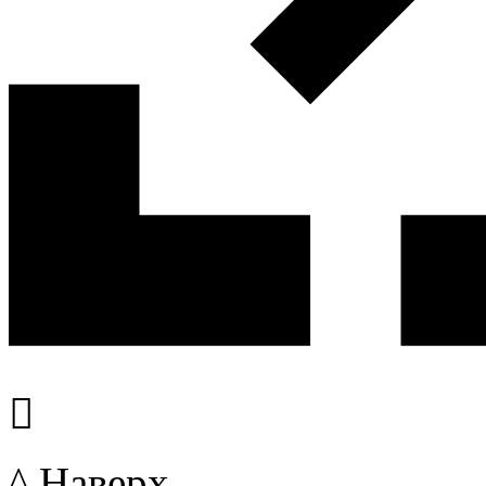

^ Наверх