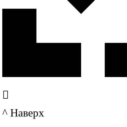

^ Наверх